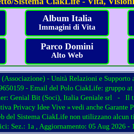
tto/Sistema CiakLife - Vita, Visioni
Album Italia
Immagini di Vita
Parco Domini
Alto Web
 (Associazione) - Unità Relazioni e Supporto 
650159 - Email del Polo CiakLife: gruppo at c
ner:
Genial Bit
(
Soci
),
Italia Geniale srl
-
Il 
tiva Privacy Idee Vive »
vedi anche Garante P
b del Sistema CiakLife non utilizzano alcun t
ici: Sez.: 1a
, Aggiornamento: 05 Aug 2026 - 