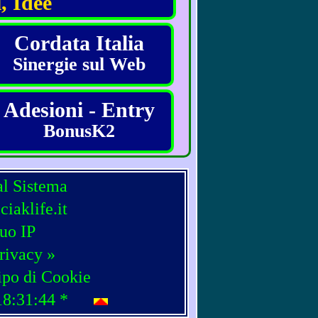
, Idee
Cordata Italia
Sinergie sul Web
Adesioni - Entry
BonusK2
al Sistema
iaklife.it
tuo IP
rivacy »
ipo di Cookie
18:31:44
*